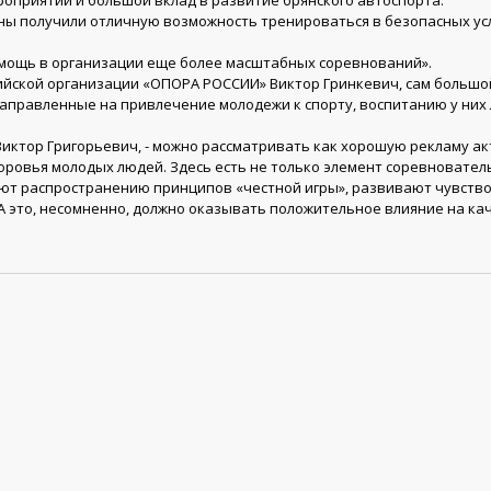
оприятий и большой вклад в развитие брянского автоспорта.
ы получили отличную возможность тренироваться в безопасных усл
мощь в организации еще более масштабных соревнований».
ийской организации «ОПОРА РОССИИ» Виктор Гринкевич, сам больш
направленные на привлечение молодежи к спорту, воспитанию у них
 Виктор Григорьевич, - можно рассматривать как хорошую рекламу ак
оровья молодых людей. Здесь есть не только элемент соревнователь
ют распространению принципов «честной игры», развивают чувство
А это, несомненно, должно оказывать положительное влияние на кач