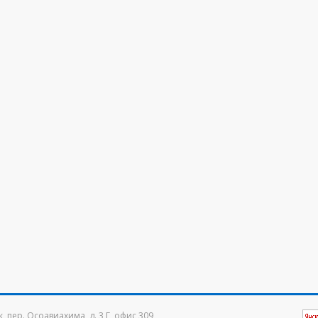
к, пер. Осоавиахима, д. 3 Г, офис 309