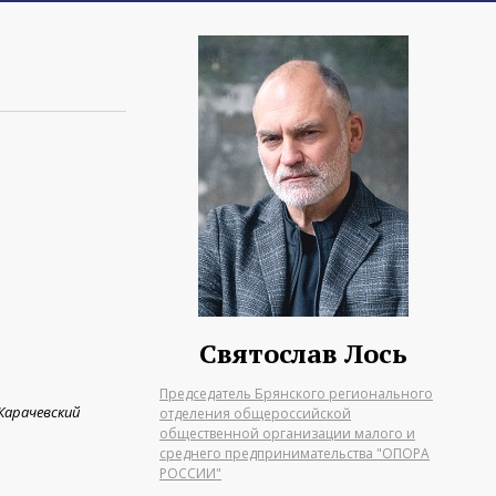
Святослав Лось
Председатель Брянского регионального
Карачевский
отделения общероссийской
общественной организации малого и
среднего предпринимательства "ОПОРА
РОССИИ"