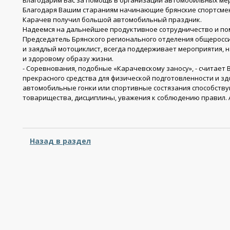
Благодарим Вас за помощь в организации автомобильных мер
Благодаря Вашим стараниям начинающие брянские спортсмен
Карачев получил большой автомобильный праздник.
Надеемся на дальнейшее продуктивное сотрудничество и по
Председатель Брянского регионального отделения общеросс
и заядлый мотоциклист, всегда поддерживает мероприятия, 
и здоровому образу жизни.
- Соревнования, подобные «Карачевскому заносу», - считает
прекрасного средства для физической подготовленности и зд
автомобильные гонки или спортивные состязания способству
товарищества, дисциплины, уважения к соблюдению правил. 
Назад в раздел