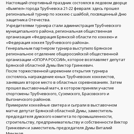
Настоящий спортивный праздник состоялся в ледовом дворце
«Вымпел» города Трубчевска 21-22 февраля: здесь прошел
региональный турнир по хоккею с шайбой, посвященный Дню
защитника Отечества.
Учредителями турнира стали администрация Трубчевского
муниципального района, региональная общественная
организация «Федерация Брянской области по хоккею» и
«Федерация хоккея Трубчевского района».
Генеральным партнером турнира выступило Брянское
региональное отделение общероссийской общественной
организации «ОПОРА РОССИИ», которое возглавляет депутат
Брянской областной Думы Виктор Гринкевич.
После торжественной церемонии открытия турнира
состоялось награждение юных Трубчевских хоккеистов,
занявших второе место в областных соревнованиях. Затем
прошел выставочный матч, в котором приняли участие
спортсмены Трубчевского, Суземского, Брасовского и
Выгоничского районов.
Примерили хоккейные свитера и сыграли в выставочном
матче депутат Брянской областной Думы, заместитель
председателя думского комитета по промышленности,
строительству, предпринимательству и собственности Виктор
Гринкевич и заместитель председателя Думы Виталий
Минаков.