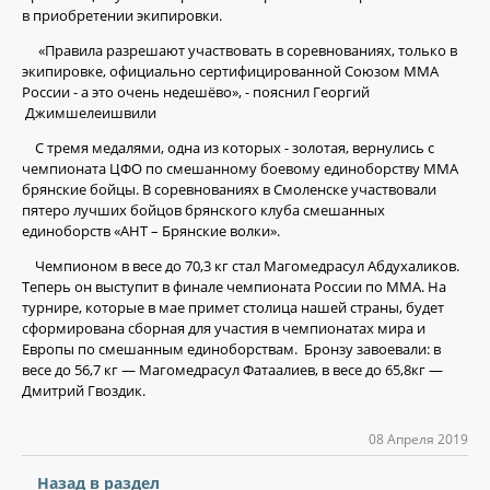
в приобретении экипировки.
«Правила разрешают участвовать в соревнованиях, только в
экипировке, официально сертифицированной Союзом ММА
России - а это очень недешёво», - пояснил Георгий
Джимшелеишвили
С тремя медалями, одна из которых - золотая, вернулись с
чемпионата ЦФО по смешанному боевому единоборству MMA
брянские бойцы. В соревнованиях в Смоленске участвовали
пятеро лучших бойцов брянского клуба смешанных
единоборств «АНТ – Брянские волки».
Чемпионом в весе до 70,3 кг стал Магомедрасул Абдухаликов.
Теперь он выступит в финале чемпионата России по ММА. На
турнире, которые в мае примет столица нашей страны, будет
сформирована сборная для участия в чемпионатах мира и
Европы по смешанным единоборствам. Бронзу завоевали: в
весе до 56,7 кг — Магомедрасул Фатаалиев, в весе до 65,8кг —
Дмитрий Гвоздик.
08 Апреля 2019
Назад в раздел