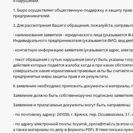
о нарушении.
1. Бюро осуществляет общественную поддержку и защиту прав 
предпринимателей.
2. Для рассмотрения Вашего обращения, пожалуйста, направьте
- наименование заявителя - юридического лица (указывается Ф
Индивидуального предпринимателя (указывается ФИО, вид деят
- контактную информацию заявителя (указывается адрес, электр
- текст обращения с сутью нарушения (могут быть указаны гос
действия которых подаётся жалоба; когда и при каких обстоят
совершаться; какие нормативные правовые акты Вы считаете н
предпринятые меры защиты прав и их результаты.
К заявлению необходимо приложить документы и материалы, 
Заявление должно быть собственноручно подписано заявителем
Заявление и прилагаемые документы могут быть направлены:
- по почтовому адресу: 241050, г. Брянск, пер. Осоавиахима, 
- по адресу электронной почты: bryansk_opora@mail.ru (в этом
а также материалы по делу в форматы PDF). В теме письма нуж