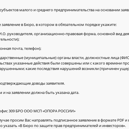
субъектов малого и среднего предпринимательства на основании зая
 заявление в Бюро, в котором в обязательном порядке укажите:
.И.О. руководителя, организационно-правовая форма, основной вид дея
ельности);
онная почта, телефон);
ударственные (муниципальные) органы власти, должностные лица (ФИО,
ельствах указанные действия были совершены или с какого времени п
арушенными; какие последствия нарушений возникли (причинен ущерб
подтверждающие доводы заявителя.
 и на заявлении должна быть указана дата.
3 Г, офис 309 БРО ООО МСП «ОПОРА РОССИИ»
 случае просим Вас направлять подписанное заявление в формате PDF и
но указать «В Бюро по защите прав предпринимателей и инвесторов».