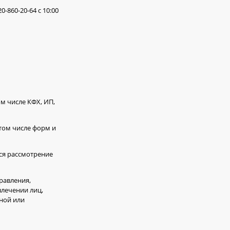
-860-20-64 с 10:00
м числе КФХ, ИП,
том числе форм и
ся рассмотрение
равления,
влечении лиц,
ной или