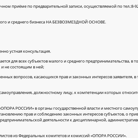
чном приёме по предварительной записи, осуществляемой по тел.:8-920
лого и среднего бизнеса НА БЕЗВОЗМЕЗДНОЙ ОСНОВЕ.
енно устная консультация.
тся для всех субъектов малого и среднего предпринимательства, в то
и не состоящим в ней;
енных вопросов, касающихся прав и законных интересов заявителя, в 
о самоуправления, должностному лицу, к компетенции которых относит
«ОПОРА РОССИИ» в органы государственной власти и местного самоуп
тановлению прав и соблюдению законных интересов субъектов, о при
предпринимательской деятельности к дисциплинарной, административ
листов из Федеральных комитетов и комиссий «ОПОРА РОССИИ».