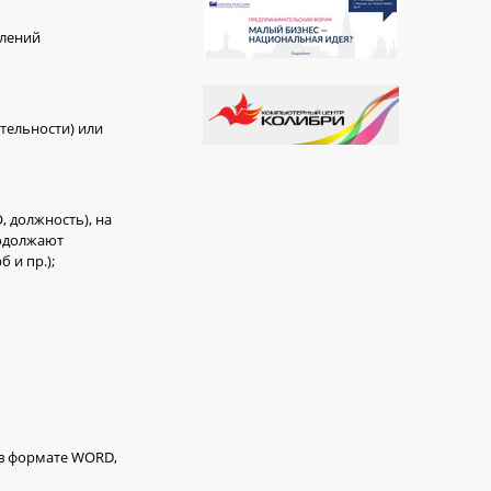
влений
тельности) или
 должность), на
родолжают
 и пр.);
 в формате WORD,