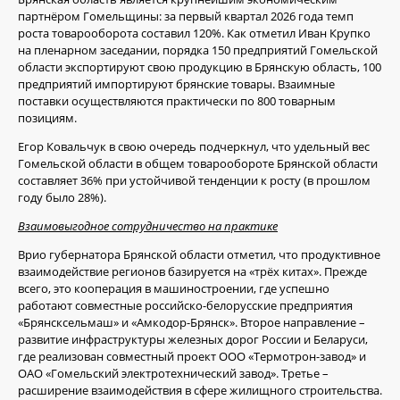
партнёром Гомельщины: за первый квартал 2026 года темп
роста товарооборота составил 120%. Как отметил Иван Крупко
на пленарном заседании, порядка 150 предприятий Гомельской
области экспортируют свою продукцию в Брянскую область, 100
предприятий импортируют брянские товары. Взаимные
поставки осуществляются практически по 800 товарным
позициям.
Егор Ковальчук в свою очередь подчеркнул, что удельный вес
Гомельской области в общем товарообороте Брянской области
составляет 36% при устойчивой тенденции к росту (в прошлом
году было 28%).
Взаимовыгодное сотрудничество на практике
Врио губернатора Брянской области отметил, что продуктивное
взаимодействие регионов базируется на «трёх китах». Прежде
всего, это кооперация в машиностроении, где успешно
работают совместные российско-белорусские предприятия
«Брянсксельмаш» и «Амкодор-Брянск». Второе направление –
развитие инфраструктуры железных дорог России и Беларуси,
где реализован совместный проект ООО «Термотрон-завод» и
ОАО «Гомельский электротехнический завод». Третье –
расширение взаимодействия в сфере жилищного строительства.