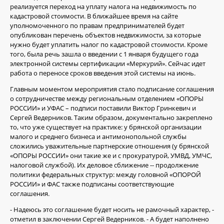
реализуется переход на уплату налога на недвижимость по
кадастровой стоимости. В ближайшее время на сайте
уполномоченного по правам предпринимателей будет
опубликован перечень объектов недвижимости, за которые
нужно будет уплатить налог по кадастровой стоимости. Кроме
того, была речь зашла о введении с 1 января будущего года
электронной системы сертификации «Меркурий». Сейчас идет
работа о переносе сроков введения этой системы на июнь.
Главным моментом мероприятия стало подписание соглашения
о сотрудничестве между региональным отделением «ОПОРЫ
РОССИИ» и УФАС – подписи поставили Виктор Гринкевич и
Сергей Ведерников. Таким образом, документально закреплено
то, что уже существует на практике: у брянской организации
малого и среднего бизнеса и антимонопольной службы
сложились уважительные партнерские отношения (у брянской
«ОПОРЫ РОССИИ» они такие же и с прокуратурой, УМВД, УМЧС,
налоговой службой). Их деловое сближение -- продолжение
политики федеральных структур: между головной «ОПОРОЙ
РОССИИ» и ФАС также подписаны соответствующие
соглашения.
- Надеюсь это соглашение будет носить не рамочный характер, -
отметил в заключении Сергей Ведерников. - А будет наполнено