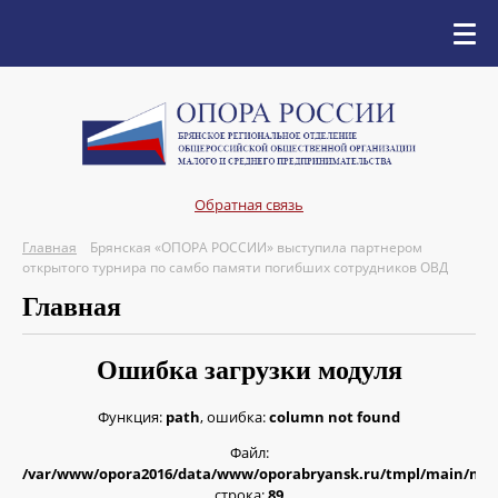
Обратная связь
Главная
Брянская «ОПОРА РОССИИ» выступила партнером
открытого турнира по самбо памяти погибших сотрудников ОВД
Главная
Ошибка загрузки модуля
Функция:
path
, ошибка:
column not found
Файл:
/var/www/opora2016/data/www/oporabryansk.ru/tmpl/main/ne
строка:
89