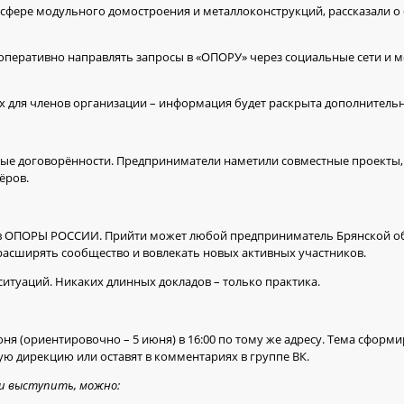
фере модульного домостроения и металлоконструкций, рассказали о 
оперативно направлять запросы в «ОПОРУ» через социальные сети и 
х для членов организации – информация будет раскрыта дополнительн
етные договорённости. Предприниматели наметили совместные проекты
ёров.
ов ОПОРЫ РОССИИ. Прийти может любой предприниматель Брянской об
 расширять сообщество и вовлекать новых активных участников.
итуаций. Никаких длинных докладов – только практика.
я (ориентировочно – 5 июня) в 16:00 по тому же адресу. Тема сформи
ю дирекцию или оставят в комментариях в группе ВК.
и выступить, можно: