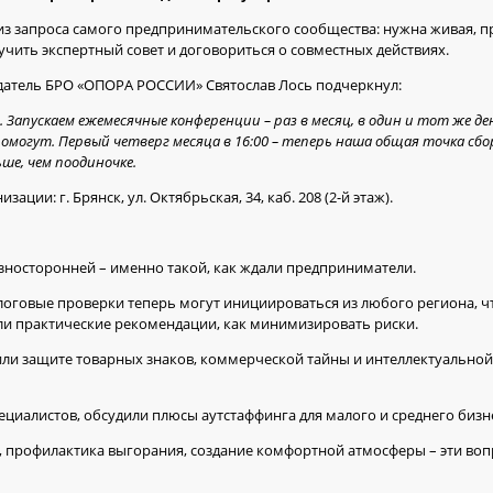
з запроса самого предпринимательского сообщества: нужна живая, п
чить экспертный совет и договориться о совместных действиях.
седатель БРО «ОПОРА РОССИИ» Святослав Лось подчеркнул:
Запускаем ежемесячные конференции – раз в месяц, в один и тот же д
помогут. Первый четверг месяца в 16:00 – теперь наша общая точка сбо
ше, чем поодиночке.
и: г. Брянск, ул. Октябрьская, 34, каб. 208 (2-й этаж).
носторонней – именно такой, как ждали предприниматели.
оговые проверки теперь могут инициироваться из любого региона, ч
ли практические рекомендации, как минимизировать риски.
ли защите товарных знаков, коммерческой тайны и интеллектуальной
иалистов, обсудили плюсы аутстаффинга для малого и среднего бизн
, профилактика выгорания, создание комфортной атмосферы – эти во