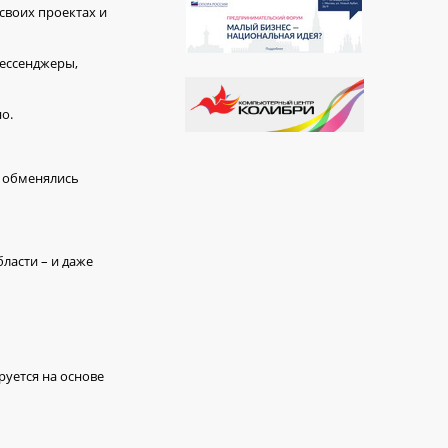
своих проектах и
мессенджеры,
о.
, обменялись
ласти – и даже
руется на основе