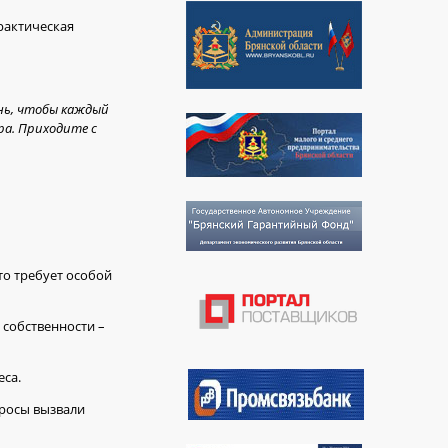
рактическая
ень, чтобы каждый
ра. Приходите с
то требует особой
 собственности –
еса.
просы вызвали