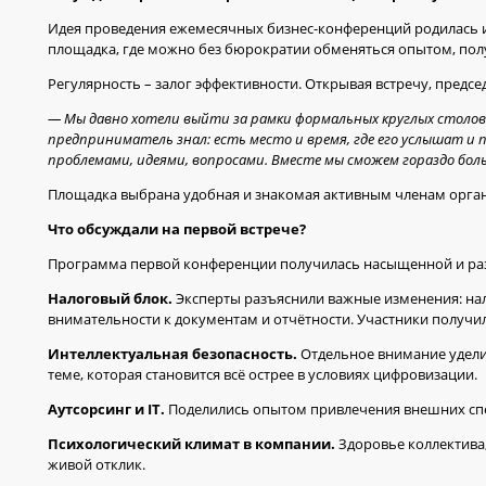
Идея проведения ежемесячных бизнес-конференций родилась и
площадка, где можно без бюрократии обменяться опытом, полу
Регулярность – залог эффективности. Открывая встречу, пред
— Мы давно хотели выйти за рамки формальных круглых столов. 
предприниматель знал: есть место и время, где его услышат и 
проблемами, идеями, вопросами. Вместе мы сможем гораздо боль
Площадка выбрана удобная и знакомая активным членам организаци
Что обсуждали на первой встрече?
Программа первой конференции получилась насыщенной и раз
Налоговый блок.
Эксперты разъяснили важные изменения: нал
внимательности к документам и отчётности. Участники получи
Интеллектуальная безопасность.
Отдельное внимание удели
теме, которая становится всё острее в условиях цифровизации.
Аутсорсинг и IT.
Поделились опытом привлечения внешних спец
Психологический климат в компании.
Здоровье коллектива
живой отклик.