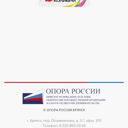
© ОПОРА РОССИИ БРЯНСК
г. Брянск, пер. Осоавиахима, д. 3 Г, офис 309
Телефон: 8-920-860-20-64