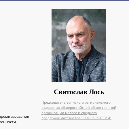
Святослав Лось
Председатель Брянского регионального
отделения общероссийской общественной
организации малого и среднего
 время заседания
предпринимательства "ОПОРА РОССИИ"
венности,