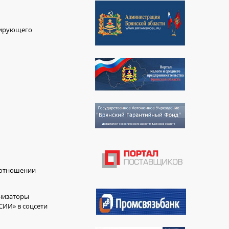
лирующего
в отношении
анизаторы
СИИ» в соцсети