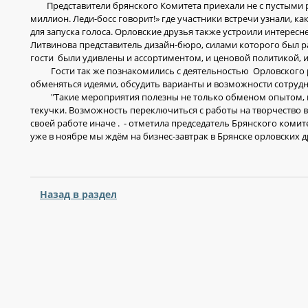
Представители брянского Комитета приехали не с пустыми ру
миллион. Леди-босс говорит!» где участники встречи узнали, 
для запуска голоса. Орловские друзья также устроили интерес
Литвинова представитель дизайн-бюро, силами которого был 
гости были удивлены и ассортиментом, и ценовой политикой, и
Гости так же познакомились с деятельностью Орловского р
обменяться идеями, обсудить варианты и возможности сотрудн
"Такие мероприятия полезны не только обменом опытом, но 
текучки. Возможность переключиться с работы на творчество
своей работе иначе . - отметила председатель Брянского ком
уже в ноябре мы ждём на бизнес-завтрак в Брянске орловских 
Назад в раздел