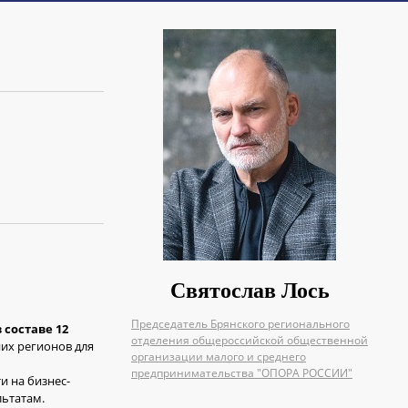
Святослав Лось
Председатель Брянского регионального
составе 12
отделения общероссийской общественной
их регионов для
организации малого и среднего
предпринимательства "ОПОРА РОССИИ"
и на бизнес-
льтатам.