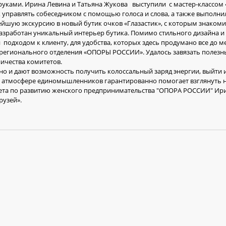
ками. Ирина Левина и Татьяна Жукова выступили с мастер-классом 
как управлять собеседником с помощью голоса и слова, а также выполн
нейшую экскурсию в новый бутик очков «Глазастик», с которым знакоми
разработан уникальный интерьер бутика. Помимо стильного дизайна 
 подходом к клиенту, для удобства, которых здесь продумано все до м
егионального отделения «ОПОРЫ РОССИИ». Удалось завязать полезн
ичества комитетов.
и дают возможность получить колоссальный заряд энергии, выйти 
 в атмосфере единомышленников гарантированно помогает взглянуть 
итета по развитию женского предпринимательства "ОПОРА РОССИИ" Ири
друзей».