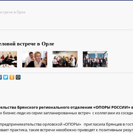
встрече в Орле
еловой встрече в Орле
ельства Брянского регионального отделения «ОПОРЫ РОССИИ» в 
 бизнес-леди из серии запланированных встреч с коллегами из соседн
 предпринимательства орловской «ОПОРЫ» пригласила брянцев в гост
ывает практика, такие встречи неизбежно приводят к позитивным резу