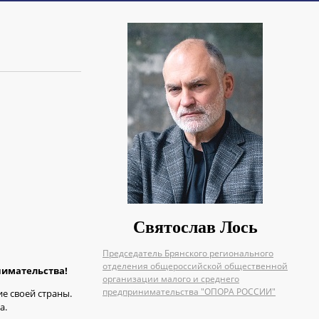
Святослав Лось
Председатель Брянского регионального
отделения общероссийской общественной
нимательства!
организации малого и среднего
предпринимательства "ОПОРА РОССИИ"
ие своей страны.
а.