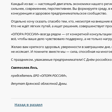
Каждый из вас — настоящий двигатель экономики нашего регион
сильнее, современнее, перспективнее. Вы формируете среду, 
конкуренция и здоровое предпринимательское сообщество.
Отдельно хочу сказать спасибо тем, кто, несмотря на внешние
Кто не ждёт лёгких путей, а ищет решения, совершенствует про
«ОПОРА РОССИИ» всегда рядом — от конкретной консультации д
всё, чтобы ваше дело чувствовало поддержку, а не только нагру
Желаю вам крепкого здоровья, уверенности в завтрашнем дне, 
не иссякает. И помните: вместе мы — сила, способная на многое
С праздником, уважаемые предприниматели! С Днём российско
Святослав Лось,
председатель БРО «ОПОРА РОССИИ»,
депутат Брянской областной Думы.
Назад в раздел