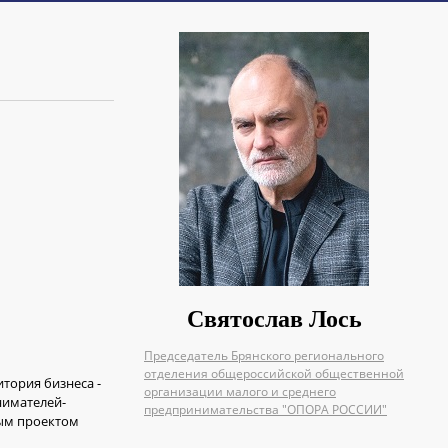
Святослав Лось
Председатель Брянского регионального
отделения общероссийской общественной
тория бизнеса -
организации малого и среднего
нимателей-
предпринимательства "ОПОРА РОССИИ"
ным проектом