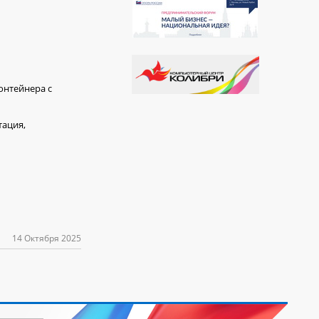
онтейнера с
тация,
14 Октября 2025