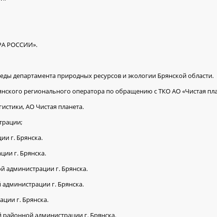
ОРА РОССИИ».
еды департамента природных ресурсов и экологии Брянской области.
рянского регионального оператора по обращению с ТКО АО «Чистая пл
истики, АО Чистая планета.
трации;
ии г. Брянска.
ии г. Брянска.
й администрации г. Брянска.
 администрации г. Брянска.
ции г. Брянска.
й районной администрации г. Брянска.