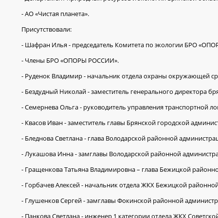
- АО «Чистая планета».
Присутствовали:
- Шафран Илья - председатель Комитета по экологии БРО «ОП
- Члены БРО «ОПОРЫ РОССИИ».
- Руденок Владимир - начальник отдела охраны окружающей ср
- Бездудный Николай - заместитель генерального директора б
- Семернева Ольга - руководитель управления транспортной лог
- Квасов Иван - заместитель главы Брянской городской админис
- Бледнова Светлана - глава Володарской районной администрац
- Лукашова Инна - замглавы Володарской районной администрац
- Гращенкова Татьяна Владимировна – глава Бежицкой районно
- Горбачев Алексей - начальник отдела ЖКХ Бежицкой районной
- Глушенков Сергей - замглавы Фокинской районной администра
- Панкова Светлана - инженер 1 категории отдела ЖКХ Советско