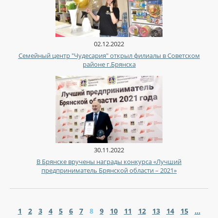
02.12.2022
Семейный центр "Чудесария" открыл филиалы в Советском
районе г.Брянска
30.11.2022
В Брянске вручены награды конкурса «Лучший
предприниматель Брянской области – 2021»
1
2
3
4
5
6
7
8
9
10
11
12
13
14
15
...